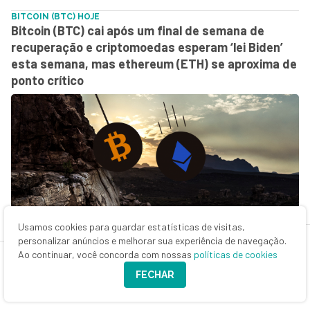
BITCOIN (BTC) HOJE
Bitcoin (BTC) cai após um final de semana de
recuperação e criptomoedas esperam ‘lei Biden’
esta semana, mas ethereum (ETH) se aproxima de
ponto crítico
Usamos cookies para guardar estatísticas de visitas,
31 de janeiro de 2022 - 11:46
personalizar anúncios e melhorar sua experiência de navegação.
SEMANA EM CRIPTO
Ao continuar, você concorda com nossas
políticas de cookies
Bitcoin (BTC) cai mais de 6% em sete dias, de olho
FECHAR
no Fed e na próxima lei de Joe Biden; confira o que
movimentou o mercado de criptomoedas nesta