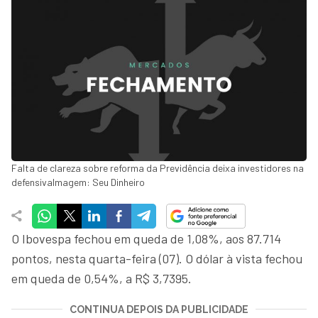
Falta de clareza sobre reforma da Previdência deixa investidores na
defensivaImagem: Seu Dinheiro
O Ibovespa fechou em queda de 1,08%, aos 87.714
pontos, nesta quarta-feira (07). O dólar à vista fechou
em queda de 0,54%, a R$ 3,7395.
CONTINUA DEPOIS DA PUBLICIDADE