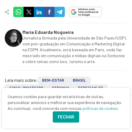
Maria Eduarda Nogueira
Jornalista formada pela Universidade de São Paulo (USP),
com pós-graduação em Comunicação e Marketing Digital
na ESPM. Atualmente, está baseada em Paris, onde faz
mestrado em comunicação e mídias digitais na Sorbonne
e cobre temas como luxo, turismo e arte.
Leia mais sobre:
BEM-ESTAR
BRASIL
CANAL WHATSAPP
ESPANHA
ESPECIAIS SD
ESPORTES
EUROPA
FRANÇA
HOTÉIS
ITÁLIA
Usamos cookies para guardar estatísticas de visitas,
personalizar anúncios e melhorar sua experiência de navegação.
TURISMO
VIAGEM
Ao continuar, você concorda com nossas
políticas de cookies
FECHAR
DE VOLTA A REALEZA