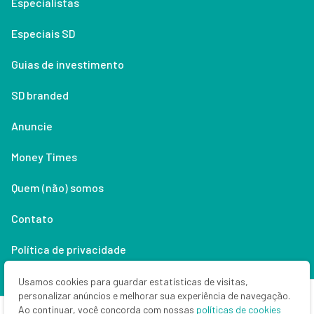
Especialistas
Especiais SD
Guias de investimento
SD branded
Anuncie
Money Times
Quem (não) somos
Contato
Política de privacidade
Lifestyle
Usamos cookies para guardar estatísticas de visitas,
personalizar anúncios e melhorar sua experiência de navegação.
Ao continuar, você concorda com nossas
políticas de cookies