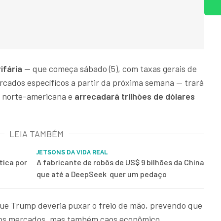
ifária
— que começa sábado (5), com taxas gerais de
rcados específicos a partir da próxima semana — trará
a norte-americana e
arrecadará trilhões de dólares
LEIA TAMBÉM
JETSONS DA VIDA REAL
tica por
A fabricante de robôs de US$ 9 bilhões da China
que até a DeepSeek quer um pedaço
ue Trump deveria puxar o freio de mão, prevendo que
 nos mercados, mas também caos econômico,