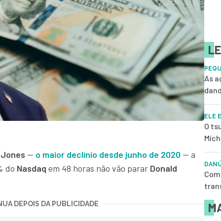
LE
PEQU
As a
dand
ELE 
O ts
Mich
 Jones
—
o maior declínio desde junho de 2020
— a
DANÚ
% do
Nasdaq
em 48 horas não vão parar
Donald
Como
tran
UA DEPOIS DA PUBLICIDADE
MA