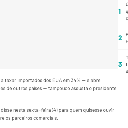
Ú
1
q
P
2
H
T
3
t
á a taxar importados dos EUA em 34% — e abre
es de outros países — tampouco assusta o presidente
 disse nesta sexta-feira (4) para quem quisesse ouvir
re os parceiros comerciais.