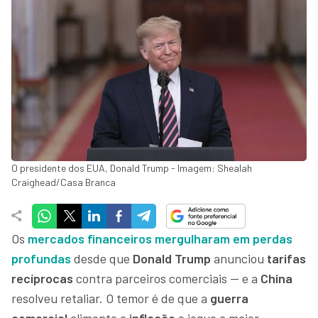
O presidente dos EUA, Donald Trump - Imagem: Shealah
Craighead/Casa Branca
Os
mercados financeiros mergulharam em perdas
profundas
desde que
Donald Trump
anunciou
tarifas
recíprocas
contra parceiros comerciais — e a
China
resolveu retaliar. O temor é de que a
guerra
comercial
alimente a
inflação
e jogue a maior