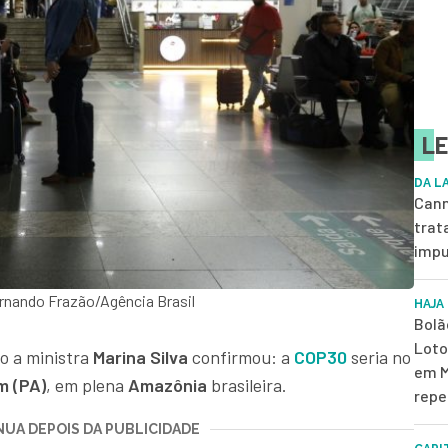
LE
DA L
Cann
trat
impu
rnando Frazão/Agência Brasil
HAJA
Bolã
Loto
o a ministra
Marina Silva
confirmou: a
COP30
seria no
em M
m (PA)
, em plena
Amazônia
brasileira.
repe
UA DEPOIS DA PUBLICIDADE