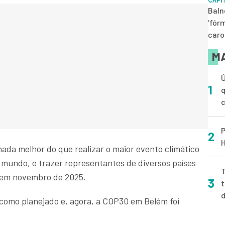
CAPI
Baln
‘fór
caro
MA
Ú
1
q
P
2
H
da melhor do que realizar o maior evento climático
do mundo, e trazer representantes de diversos países
T
, em novembro de 2025.
3
t
como planejado e, agora, a COP30 em Belém foi