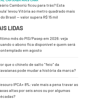
TAL CAPIXABA MAIS CARA
eário Camboriú ficou para trás? Esta
mula’ levou Vitória ao metro quadrado mais
 do Brasil — valor supera R$ 15 mil
IS LIDAS
ltimo mês do PIS/Pasep em 2026: veja
uando o abono fica disponível e quem será
contemplado em agosto
or que o chinelo de salto "feio" da
avaianas pode mudar a história da marca?
esouro IPCA+ 8%: vale mais a pena travar as
axas altas por seis anos ou por algumas
décadas?