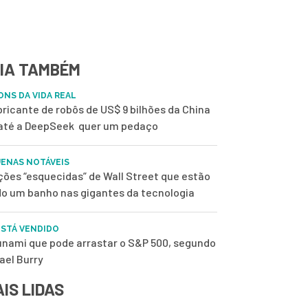
IA TAMBÉM
ONS DA VIDA REAL
bricante de robôs de US$ 9 bilhões da China
até a DeepSeek quer um pedaço
ENAS NOTÁVEIS
ções “esquecidas” de Wall Street que estão
o um banho nas gigantes da tecnologia
ESTÁ VENDIDO
unami que pode arrastar o S&P 500, segundo
ael Burry
IS LIDAS