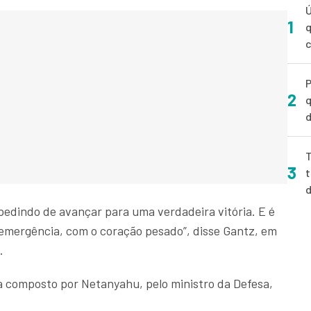
Ú
1
q
P
2
q
d
T
3
t
pedindo de avançar para uma verdadeira vitória. E é
 emergência, com o coração pesado”, disse Gantz, em
.
ra composto por Netanyahu, pelo ministro da Defesa,