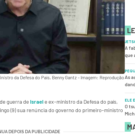
LE
JETS
A fa
que 
PEQU
As a
ministro da Defesa do País, Benny Gantz - Imagem: Reprodução
dand
ELE 
 de guerra de
Israel
e ex-ministro da Defesa do país,
O ts
ngo (9) sua renúncia do governo do primeiro-ministro
Mich
MA
UA DEPOIS DA PUBLICIDADE