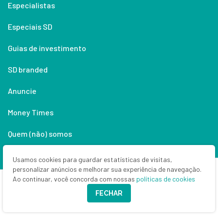
Especialistas
Especiais SD
Guias de investimento
SD branded
Anuncie
Money Times
Quem (não) somos
Contato
Usamos cookies para guardar estatísticas de visitas,
personalizar anúncios e melhorar sua experiência de navegação.
Política de privacidade
Ao continuar, você concorda com nossas
políticas de cookies
FECHAR
Lifestyle