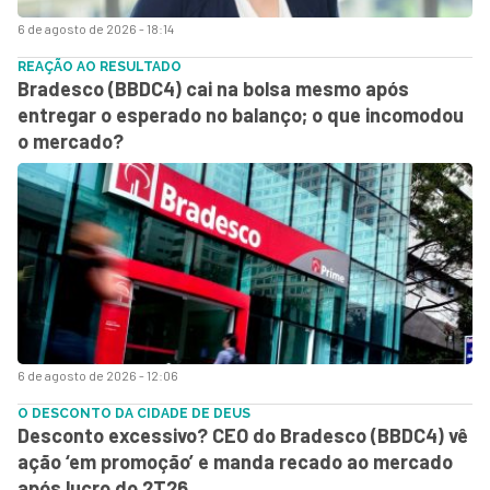
6 de agosto de 2026 - 18:14
REAÇÃO AO RESULTADO
Bradesco (BBDC4) cai na bolsa mesmo após
entregar o esperado no balanço; o que incomodou
o mercado?
6 de agosto de 2026 - 12:06
O DESCONTO DA CIDADE DE DEUS
Desconto excessivo? CEO do Bradesco (BBDC4) vê
ação ‘em promoção’ e manda recado ao mercado
após lucro do 2T26