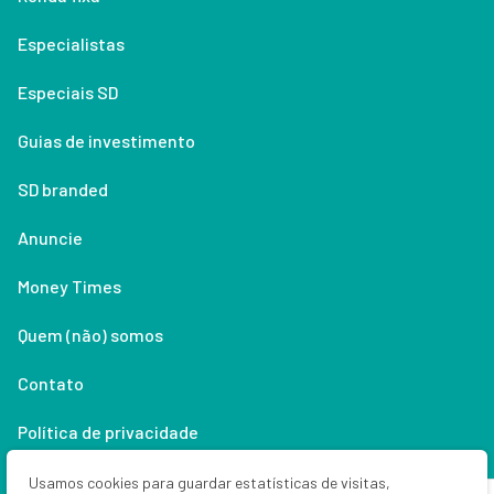
Especialistas
Especiais SD
Guias de investimento
SD branded
Anuncie
Money Times
Quem (não) somos
Contato
Política de privacidade
Lifestyle
Usamos cookies para guardar estatísticas de visitas,