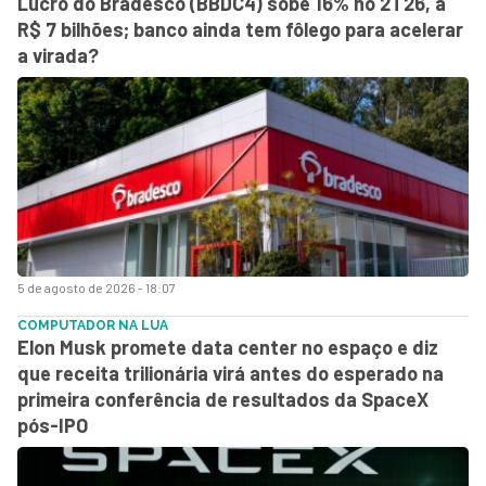
Lucro do Bradesco (BBDC4) sobe 16% no 2T26, a
R$ 7 bilhões; banco ainda tem fôlego para acelerar
a virada?
5 de agosto de 2026 - 18:07
COMPUTADOR NA LUA
Elon Musk promete data center no espaço e diz
que receita trilionária virá antes do esperado na
primeira conferência de resultados da SpaceX
pós-IPO