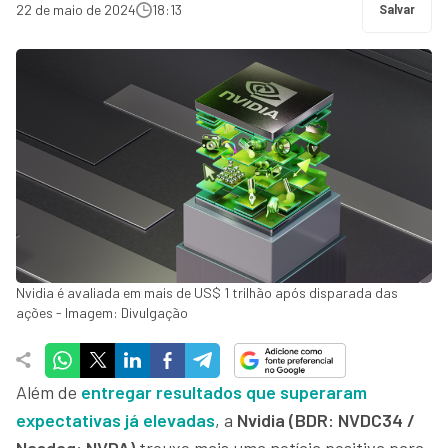
22 de maio de 2024
18:13
Salvar
Nvidia é avaliada em mais de US$ 1 trilhão após disparada das
ações - Imagem: Divulgação
Além de
entregar resultados que superaram
expectativas já elevadas
, a
Nvidia (BDR: NVDC34 /
Nasdaq: NVDA)
trouxe mais uma notícia positiva para