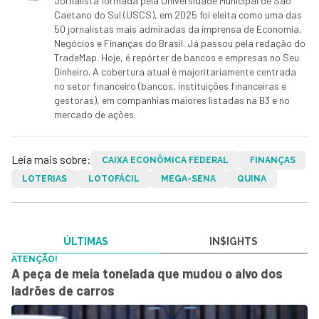
Jornalista formada pela Universidade Municipal de São
Caetano do Sul (USCS), em 2025 foi eleita como uma das
50 jornalistas mais admiradas da imprensa de Economia,
Negócios e Finanças do Brasil. Já passou pela redação do
TradeMap. Hoje, é repórter de bancos e empresas no Seu
Dinheiro. A cobertura atual é majoritariamente centrada
no setor financeiro (bancos, instituições financeiras e
gestoras), em companhias maiores listadas na B3 e no
mercado de ações.
Leia mais sobre:
CAIXA ECONÔMICA FEDERAL
FINANÇAS
LOTERIAS
LOTOFÁCIL
MEGA-SENA
QUINA
ÚLTIMAS
IN$IGHTS
ATENÇÃO!
A peça de meia tonelada que mudou o alvo dos
ladrões de carros