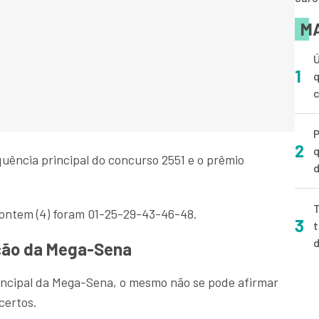
MA
Ú
1
q
P
2
q
uência principal do concurso 2551 e o prêmio
d
T
 ontem (4) foram 01-25-29-43-46-48.
3
t
ção da Mega-Sena
incipal da Mega-Sena, o mesmo não se pode afirmar
certos.