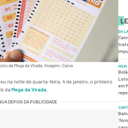
LE
DA L
Cann
trat
impu
epois da Mega da Virada. Imagem: Caixa
HAJA
Bolã
Loto
 na noite de quarta-feira, 4 de janeiro, o primeiro
em M
is da
Mega da Virada
.
repe
UA DEPOIS DA PUBLICIDADE
CAPI
Baln
‘fór
caro