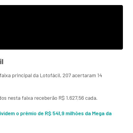
il
aixa principal da Lotofácil, 207 acertaram 14
dos nesta faixa receberão R$ 1.627,56 cada.
ividem o prêmio de R$ 541,9 milhões da Mega da