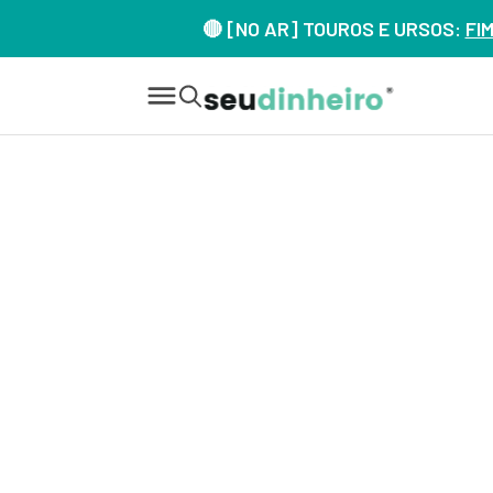
🔴 [NO AR] TOUROS E URSOS:
FI