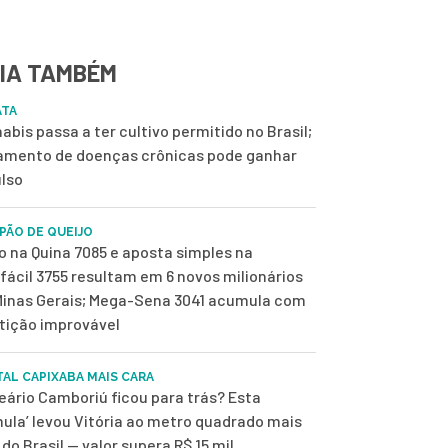
IA TAMBÉM
ATA
abis passa a ter cultivo permitido no Brasil;
amento de doenças crônicas pode ganhar
lso
 PÃO DE QUEIJO
o na Quina 7085 e aposta simples na
fácil 3755 resultam em 6 novos milionários
inas Gerais; Mega-Sena 3041 acumula com
tição improvável
TAL CAPIXABA MAIS CARA
eário Camboriú ficou para trás? Esta
mula’ levou Vitória ao metro quadrado mais
 do Brasil — valor supera R$ 15 mil