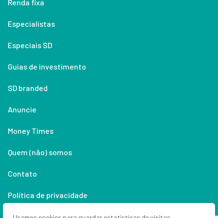
Renda fixa
Especialistas
Especiais SD
Guias de investimento
SD branded
Anuncie
Money Times
Quem (não) somos
Contato
Política de privacidade
Lifestyle
Usamos cookies para guardar estatísticas de visitas,