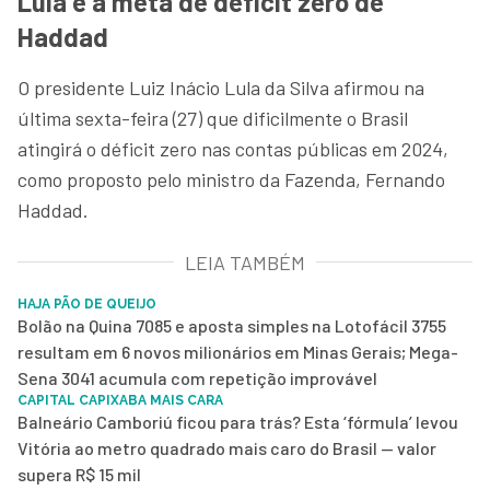
Lula e a meta de déficit zero de
Haddad
O presidente Luiz Inácio Lula da Silva afirmou na
última sexta-feira (27) que dificilmente o Brasil
atingirá o déficit zero nas contas públicas em 2024,
como proposto pelo ministro da Fazenda, Fernando
Haddad.
LEIA TAMBÉM
HAJA PÃO DE QUEIJO
Bolão na Quina 7085 e aposta simples na Lotofácil 3755
resultam em 6 novos milionários em Minas Gerais; Mega-
Sena 3041 acumula com repetição improvável
CAPITAL CAPIXABA MAIS CARA
Balneário Camboriú ficou para trás? Esta ‘fórmula’ levou
Vitória ao metro quadrado mais caro do Brasil — valor
supera R$ 15 mil