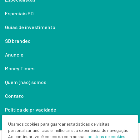
Especiais SD
Guias de investimento
SD branded
Anuncie
Money Times
Quem (não) somos
Contato
Política de privacidade
Lifestyle
Usamos cookies para guardar estatísticas de visitas,
personalizar anúncios e melhorar sua experiência de navegação.
Ao continuar, você concorda com nossas
políticas de cookies