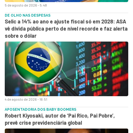
5 de agosto de 2026 - 5:48
DE OLHO NAS DESPESAS
Selic a 14% ao ano e ajuste fiscal só em 2028: ASA
vê dívida pública perto de nível recorde e faz alerta
sobre o dólar
4 de agosto de 2026 - 16:51
APOSENTADORIA DOS BABY BOOMERS
Robert Kiyosaki, autor de ‘Pai Rico, Pai Pobre’,
prevê crise previdenciária global