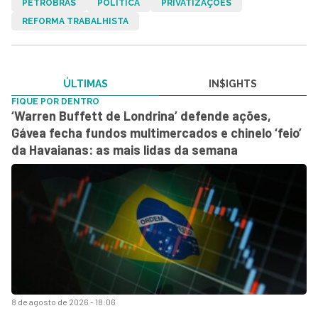
PETROBRAS
POLÍTICA
PRIVATIZAÇÕES
REFORMA TRABALHISTA
ÚLTIMAS
IN$IGHTS
FIQUE POR DENTRO
‘Warren Buffett de Londrina’ defende ações,
Gávea fecha fundos multimercados e chinelo ‘feio’
da Havaianas: as mais lidas da semana
8 de agosto de 2026 - 18:06