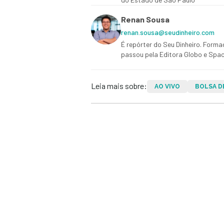
Renan Sousa
renan.sousa@seudinheiro.com
É repórter do Seu Dinheiro. Form
passou pela Editora Globo e Spa
Leia mais sobre:
AO VIVO
BOLSA D