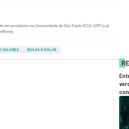
ado em jornalismo na Universidade de São Paulo (ECA-USP) e já
ceMoney.
E VALORES
BOLSA E DÓLAR
RE
Ent
ver
con