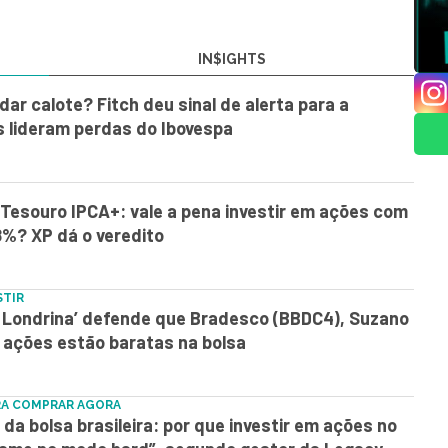
IN$IGHTS
ar calote? Fitch deu sinal de alerta para a
s lideram perdas do Ibovespa
. Tesouro IPCA+: vale a pena investir em ações com
8%? XP dá o veredito
STIR
e Londrina’ defende que Bradesco (BBDC4), Suzano
 ações estão baratas na bolsa
RA COMPRAR AGORA
da bolsa brasileira: por que investir em ações no