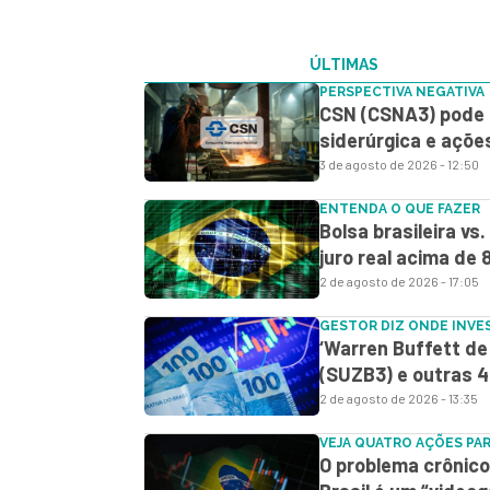
ÚLTIMAS
PERSPECTIVA NEGATIVA
CSN (CSNA3) pode d
siderúrgica e açõe
3 de agosto de 2026 - 12:50
ENTENDA O QUE FAZER
Bolsa brasileira vs
juro real acima de 
2 de agosto de 2026 - 17:05
GESTOR DIZ ONDE INVE
‘Warren Buffett d
(SUZB3) e outras 4
2 de agosto de 2026 - 13:35
VEJA QUATRO AÇÕES PA
O problema crônico 