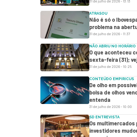
31 de julho de 2026 - 13:13
ATRASOU
Não é só o Iboves
problema na abert
31 de julho de 2026 - 11:37
NÃO ABRIU NO HORÁRIO
O que aconteceu c
sexta-feira (31); ve
31 de julho de 2026 - 10:25
CONTEÚDO EMPIRICUS
De olho em possível
bolsa de olhos ven
entenda
31 de julho de 2026 - 10:00
SD ENTREVISTA
Os multimercados 
investidores mudo