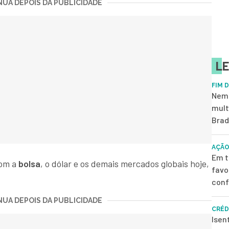
UA DEPOIS DA PUBLICIDADE
LE
FIM 
Nem 
mult
Brad
AÇÃO
Em t
com a
bolsa
, o dólar e os demais mercados globais hoje,
favo
conf
UA DEPOIS DA PUBLICIDADE
CRÉD
Isen