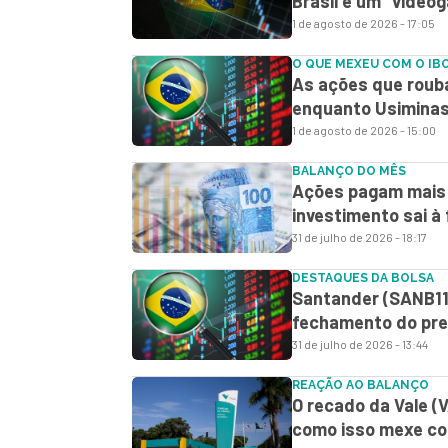
Brasil é um “vide
1 de agosto de 2026 - 17:05
O QUE MEXEU COM O IB
As ações que roub
enquanto Usiminas 
1 de agosto de 2026 - 15:00
BALANÇO DO MÊS
Ações pagam mais q
investimento sai à
31 de julho de 2026 - 18:17
DESTAQUES DA BOLSA
Santander (SANB11)
fechamento do preg
31 de julho de 2026 - 13:44
REAÇÃO AO BALANÇO
O recado da Vale (
como isso mexe co