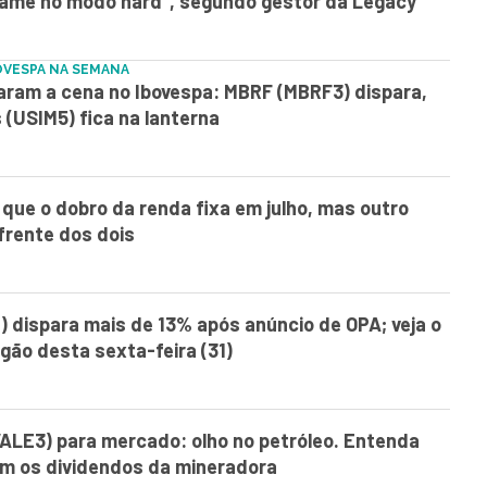
ogame no modo hard”, segundo gestor da Legacy
OVESPA NA SEMANA
aram a cena no Ibovespa: MBRF (MBRF3) dispara,
(USIM5) fica na lanterna
ue o dobro da renda fixa em julho, mas outro
 frente dos dois
 dispara mais de 13% após anúncio de OPA; veja o
ão desta sexta-feira (31)
VALE3) para mercado: olho no petróleo. Entenda
m os dividendos da mineradora