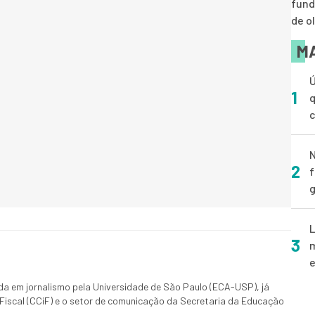
fund
de o
MA
Ú
1
q
N
2
f
g
L
3
m
e
ada em jornalismo pela Universidade de São Paulo (ECA-USP), já
Fiscal (CCiF) e o setor de comunicação da Secretaria da Educação