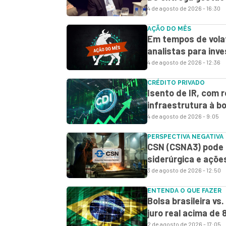
4 de agosto de 2026 - 16:30
AÇÃO DO MÊS
Em tempos de volat
analistas para inv
4 de agosto de 2026 - 12:36
CRÉDITO PRIVADO
Isento de IR, com 
infraestrutura à b
4 de agosto de 2026 - 9:05
PERSPECTIVA NEGATIVA
CSN (CSNA3) pode d
siderúrgica e açõe
3 de agosto de 2026 - 12:50
ENTENDA O QUE FAZER
Bolsa brasileira vs
juro real acima de 
2 de agosto de 2026 - 17:05