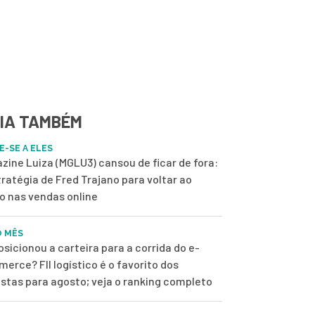
IA TAMBÉM
E-SE A ELES
zine Luiza (MGLU3) cansou de ficar de fora:
tratégia de Fred Trajano para voltar ao
o nas vendas online
O MÊS
osicionou a carteira para a corrida do e-
erce? FII logístico é o favorito dos
istas para agosto; veja o ranking completo