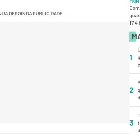
TRIM
Com 
UA DEPOIS DA PUBLICIDADE
quas
17,4
MA
Ú
1
q
P
2
q
d
T
3
t