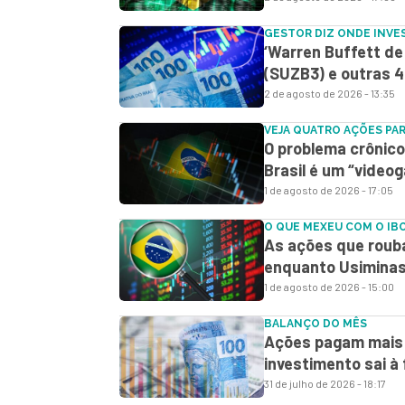
GESTOR DIZ ONDE INVE
‘Warren Buffett d
(SUZB3) e outras 4
2 de agosto de 2026 - 13:35
VEJA QUATRO AÇÕES PA
O problema crônico 
Brasil é um “vide
1 de agosto de 2026 - 17:05
O QUE MEXEU COM O IB
As ações que roub
enquanto Usiminas 
1 de agosto de 2026 - 15:00
BALANÇO DO MÊS
Ações pagam mais q
investimento sai à
31 de julho de 2026 - 18:17