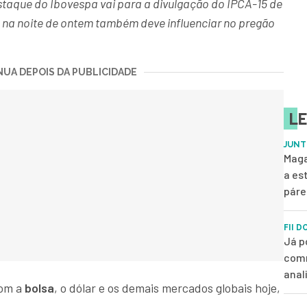
estaque do Ibovespa vai para a divulgação do IPCA-15 de
 na noite de ontem também deve influenciar no pregão
UA DEPOIS DA PUBLICIDADE
LE
JUNT
Maga
a es
páre
FII D
Já p
comm
anal
com a
bolsa
, o dólar e os demais mercados globais hoje,