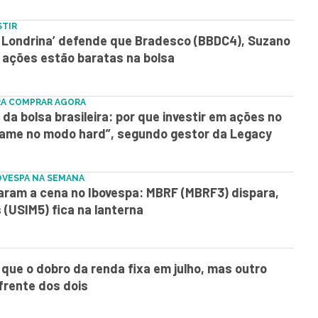
STIR
e Londrina’ defende que Bradesco (BBDC4), Suzano
 ações estão baratas na bolsa
RA COMPRAR AGORA
da bolsa brasileira: por que investir em ações no
ogame no modo hard”, segundo gestor da Legacy
OVESPA NA SEMANA
aram a cena no Ibovespa: MBRF (MBRF3) dispara,
(USIM5) fica na lanterna
ue o dobro da renda fixa em julho, mas outro
 frente dos dois