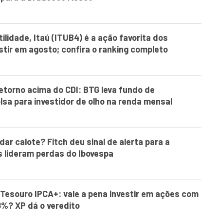
ilidade, Itaú (ITUB4) é a ação favorita dos
estir em agosto; confira o ranking completo
retorno acima do CDI: BTG leva fundo de
olsa para investidor de olho na renda mensal
ar calote? Fitch deu sinal de alerta para a
s lideram perdas do Ibovespa
. Tesouro IPCA+: vale a pena investir em ações com
8%? XP dá o veredito