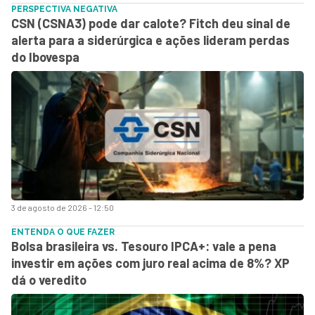
PERSPECTIVA NEGATIVA
CSN (CSNA3) pode dar calote? Fitch deu sinal de
alerta para a siderúrgica e ações lideram perdas
do Ibovespa
3 de agosto de 2026 - 12:50
ENTENDA O QUE FAZER
Bolsa brasileira vs. Tesouro IPCA+: vale a pena
investir em ações com juro real acima de 8%? XP
dá o veredito