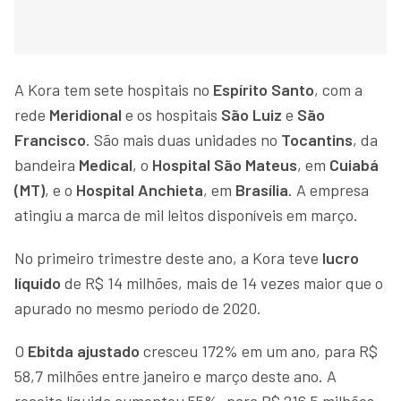
A Kora tem sete hospitais no
Espírito Santo
, com a
rede
Meridional
e os hospitais
São Luiz
e
São
Francisco
. São mais duas unidades no
Tocantins
, da
bandeira
Medical
, o
Hospital São Mateus
, em
Cuiabá
(MT)
, e o
Hospital Anchieta
, em
Brasília
. A empresa
atingiu a marca de mil leitos disponíveis em março.
No primeiro trimestre deste ano, a Kora teve
lucro
líquido
de R$ 14 milhões, mais de 14 vezes maior que o
apurado no mesmo período de 2020.
O
Ebitda ajustado
cresceu 172% em um ano, para R$
58,7 milhões entre janeiro e março deste ano. A
receita líquida aumentou 55%, para R$ 216,5 milhões.