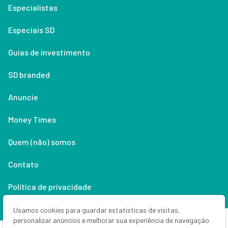
Especialistas
Especiais SD
Guias de investimento
SD branded
Anuncie
Money Times
Quem (não) somos
Contato
Política de privacidade
Lifestyle
Usamos cookies para guardar estatísticas de visitas,
personalizar anúncios e melhorar sua experiência de navegação.