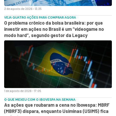
2 de agosto de 2026 - 13:35
VEJA QUATRO AÇÕES PARA COMPRAR AGORA
O problema crônico da bolsa brasileira: por que
investir em ações no Brasil é um “videogame no
modo hard”, segundo gestor da Legacy
1 de agosto de 2026 - 17:05
O QUE MEXEU COM O IBOVESPA NA SEMANA
As ações que roubaram a cena no Ibovespa: MBRF
(MBRF3) dispara, enquanto Usiminas (USIM5) fica