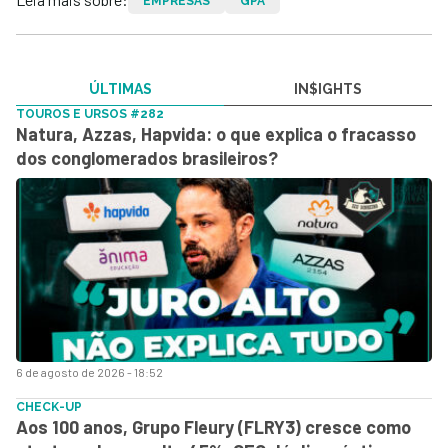
EMPRESAS
GPA
ÚLTIMAS
IN$IGHTS
TOUROS E URSOS #282
Natura, Azzas, Hapvida: o que explica o fracasso
dos conglomerados brasileiros?
6 de agosto de 2026 - 18:52
CHECK-UP
Aos 100 anos, Grupo Fleury (FLRY3) cresce como