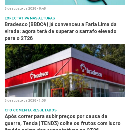
5 de agosto de 2026 - 8:46
EXPECTATIVA NAS ALTURAS
Bradesco (BBDC4) já convenceu a Faria Lima da
virada; agora terá de superar o sarrafo elevado
para o 2T26
5 de agosto de 2026 - 7:08
CFO COMENTA RESULTADOS
Após correr para subir preços por causa da
guerra, Tenda (TEND3) colhe os frutos com lucro
líquido acima das expectativas no 2T26