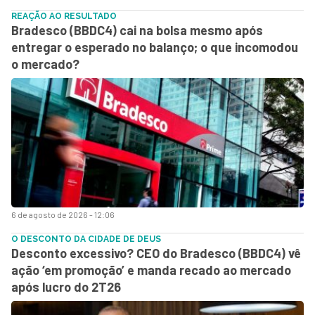
REAÇÃO AO RESULTADO
Bradesco (BBDC4) cai na bolsa mesmo após
entregar o esperado no balanço; o que incomodou
o mercado?
6 de agosto de 2026 - 12:06
O DESCONTO DA CIDADE DE DEUS
Desconto excessivo? CEO do Bradesco (BBDC4) vê
ação ‘em promoção’ e manda recado ao mercado
após lucro do 2T26