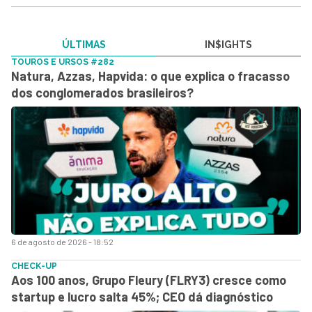
ÚLTIMAS
IN$IGHTS
TOUROS E URSOS #282
Natura, Azzas, Hapvida: o que explica o fracasso
dos conglomerados brasileiros?
6 de agosto de 2026 - 18:52
CHECK-UP
Aos 100 anos, Grupo Fleury (FLRY3) cresce como
startup e lucro salta 45%; CEO dá diagnóstico