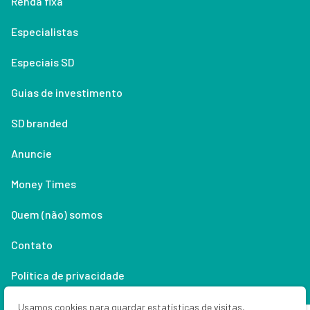
Renda fixa
Especialistas
Especiais SD
Guias de investimento
SD branded
Anuncie
Money Times
Quem (não) somos
Contato
Política de privacidade
Lifestyle
Usamos cookies para guardar estatísticas de visitas,