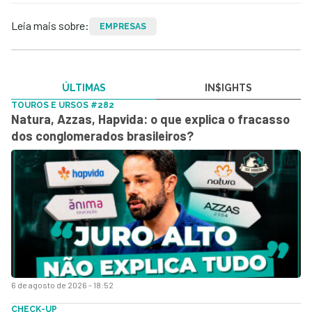
Leia mais sobre:
EMPRESAS
ÚLTIMAS
IN$IGHTS
TOUROS E URSOS #282
Natura, Azzas, Hapvida: o que explica o fracasso
dos conglomerados brasileiros?
6 de agosto de 2026 - 18:52
CHECK-UP