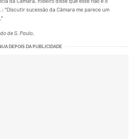
cia da Câmara, Ribeiro disse que esse não é o
.: "Discutir sucessão da Câmara me parece um
."
do de S. Paulo.
UA DEPOIS DA PUBLICIDADE