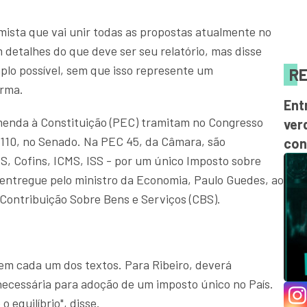
 mista que vai unir todas as propostas atualmente no
detalhes do que deve ser seu relatório, mas disse
plo possível, sem que isso represente um
RE
orma.
Ent
enda à Constituição (PEC) tramitam no Congresso
ver
a 110, no Senado. Na PEC 45, da Câmara, são
con
PIS, Cofins, ICMS, ISS - por um único Imposto sobre
o entregue pelo ministro da Economia, Paulo Guedes, ao
 Contribuição Sobre Bens e Serviços (CBS).
 em cada um dos textos. Para Ribeiro, deverá
necessária para adoção de um imposto único no País.
o equilíbrio", disse.