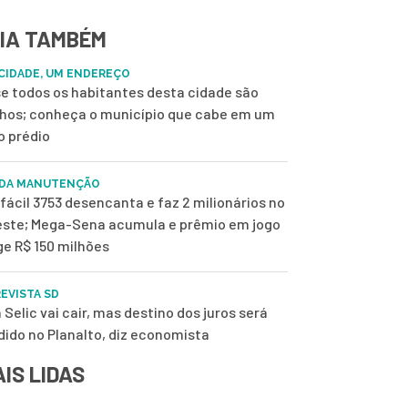
IA TAMBÉM
CIDADE, UM ENDEREÇO
e todos os habitantes desta cidade são
nhos; conheça o município que cabe em um
o prédio
 DA MANUTENÇÃO
fácil 3753 desencanta e faz 2 milionários no
ste; Mega-Sena acumula e prêmio em jogo
ge R$ 150 milhões
EVISTA SD
 Selic vai cair, mas destino dos juros será
dido no Planalto, diz economista
IS LIDAS