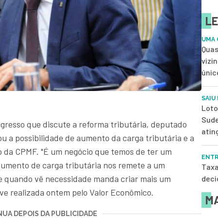
LE
UMA 
Quas
vizi
únic
SAIU
Loto
Sude
ngresso que discute a reforma tributária, deputado
atin
u a possibilidade de aumento da carga tributária e a
o da CPMF. "É um negócio que temos de ter um
ENTR
aumento de carga tributária nos remete a um
Taxa
ue quando vê necessidade manda criar mais um
deci
ive realizada ontem pelo Valor Econômico.
MA
UA DEPOIS DA PUBLICIDADE