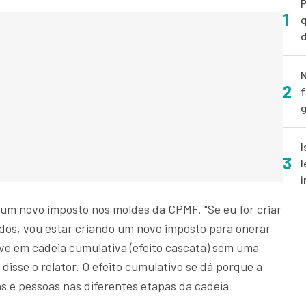
P
1
q
d
N
2
f
g
I
3
l
i
e um novo imposto nos moldes da CPMF. "Se eu for criar
dos, vou estar criando um novo imposto para onerar
sive em cadeia cumulativa (efeito cascata) sem uma
 disse o relator. O efeito cumulativo se dá porque a
s e pessoas nas diferentes etapas da cadeia