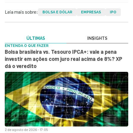
Leia mais sobre:
BOLSA E DÓLAR
EMPRESAS
IPO
ÚLTIMAS
IN$IGHTS
ENTENDA O QUE FAZER
Bolsa brasileira vs. Tesouro IPCA+: vale a pena
investir em ações com juro real acima de 8%? XP
dá o veredito
2 de agosto de 2026 - 17:05