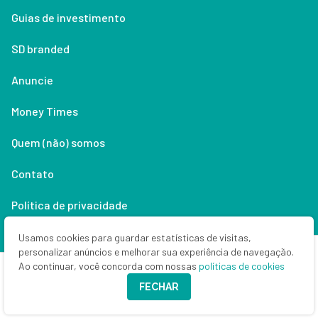
Guias de investimento
SD branded
Anuncie
Money Times
Quem (não) somos
Contato
Política de privacidade
Lifestyle
Usamos cookies para guardar estatísticas de visitas,
personalizar anúncios e melhorar sua experiência de navegação.
Ao continuar, você concorda com nossas
políticas de cookies
Copyright © 2026 Seu Dinheiro. Todos os direitos reservados.
FECHAR
CNPJ: 33.523.405/0001-63