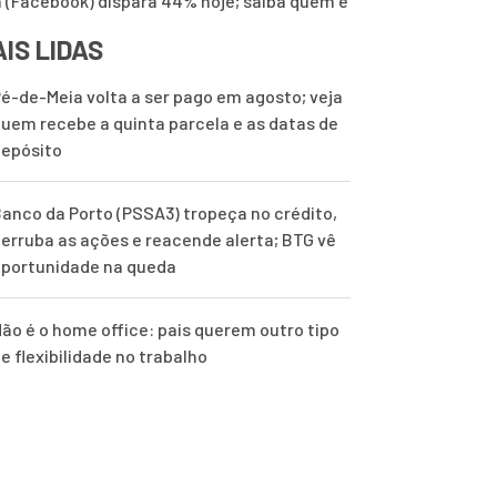
 (Facebook) dispara 44% hoje; saiba quem é
IS LIDAS
é-de-Meia volta a ser pago em agosto; veja
uem recebe a quinta parcela e as datas de
epósito
anco da Porto (PSSA3) tropeça no crédito,
erruba as ações e reacende alerta; BTG vê
portunidade na queda
ão é o home office: pais querem outro tipo
e flexibilidade no trabalho