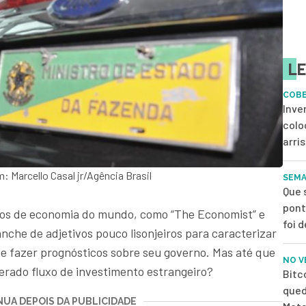
LE
COB
Inve
colo
arri
 Marcello Casal jr/Agência Brasil
SEMA
Que 
pont
icos de economia do mundo, como “The Economist” e
foi 
nche de adjetivos pouco lisonjeiros para caracterizar
e fazer prognósticos sobre seu governo. Mas até que
NO V
erado fluxo de investimento estrangeiro?
Bitc
qued
UA DEPOIS DA PUBLICIDADE