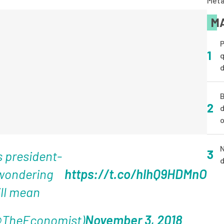
Meta
MA
P
1
q
d
B
2
d
o
N
3
s president-
d
 wondering
https://t.co/hlhQ9HDMnO
ill mean
@TheEconomist)
November 3, 2018