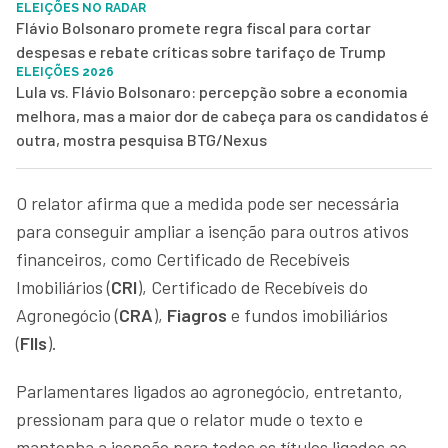
ELEIÇÕES NO RADAR
Flávio Bolsonaro promete regra fiscal para cortar
despesas e rebate críticas sobre tarifaço de Trump
ELEIÇÕES 2026
Lula vs. Flávio Bolsonaro: percepção sobre a economia
melhora, mas a maior dor de cabeça para os candidatos é
outra, mostra pesquisa BTG/Nexus
O relator afirma que a medida pode ser necessária
para conseguir ampliar a isenção para outros ativos
financeiros, como Certificado de Recebíveis
Imobiliários (
CRI
), Certificado de Recebíveis do
Agronegócio (
CRA
),
Fiagros
e fundos imobiliários
(
FIIs
).
Parlamentares ligados ao agronegócio, entretanto,
pressionam para que o relator mude o texto e
mantenha a isenção para todos os títulos ligados ao