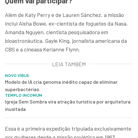
Quem vai participar?
Além de Katy Perry e de Lauren Sánchez, a missão
inclui Aisha Bowe, ex-cientista de foguetes da Nasa,
Amanda Nguyen, cientista pesquisadora em
bioastronáutica, Gayle King, jornalista americana da
CBS e a cineasa Kerianne Flynn.
LEIA TAMBÉM
NOVO VÍRUS
Modelo de IA cria genoma inédito capaz de eliminar
superbactérias
TEMPLO INCOMUM
Igreja Sem Sombra vira atração turística por arquitetura
inusitada
Essa é a primeira expedição tripulada exclusivamente
por mulheres desde a missão soviética em 1963.