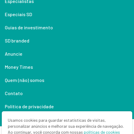
Especialistas
Especiais SD
Guias de investimento
SD branded
Anuncie
Money Times
Quem (não) somos
Contato
Política de privacidade
Lifestyle
Usamos cookies para guardar estatísticas de visitas,
personalizar anúncios e melhorar sua experiência de navegação.
Ao continuar, você concorda com nossas
políticas de cookies