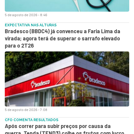
5 de agosto de 2026 - 8:46
EXPECTATIVA NAS ALTURAS
Bradesco (BBDC4) já convenceu a Faria Lima da
virada; agora terá de superar o sarrafo elevado
para o 2T26
5 de agosto de 2026 - 7:08
CFO COMENTA RESULTADOS
Após correr para subir preços por causa da
guerra, Tenda (TEND3) colhe os frutos com lucro