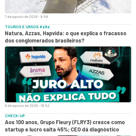
7 de agosto de 2026 - 9:58
TOUROS E URSOS #282
Natura, Azzas, Hapvida: o que explica o fracasso
dos conglomerados brasileiros?
6 de agosto de 2026 - 18:52
CHECK-UP
Aos 100 anos, Grupo Fleury (FLRY3) cresce como
startup e lucro salta 45%; CEO dá diagnóstico