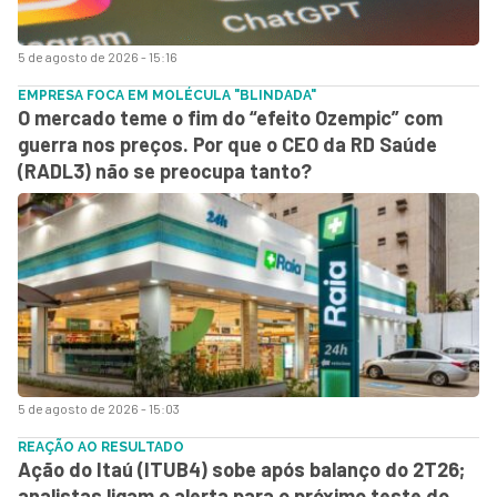
5 de agosto de 2026 - 15:16
EMPRESA FOCA EM MOLÉCULA "BLINDADA"
O mercado teme o fim do “efeito Ozempic” com
guerra nos preços. Por que o CEO da RD Saúde
(RADL3) não se preocupa tanto?
5 de agosto de 2026 - 15:03
REAÇÃO AO RESULTADO
Ação do Itaú (ITUB4) sobe após balanço do 2T26;
analistas ligam o alerta para o próximo teste do