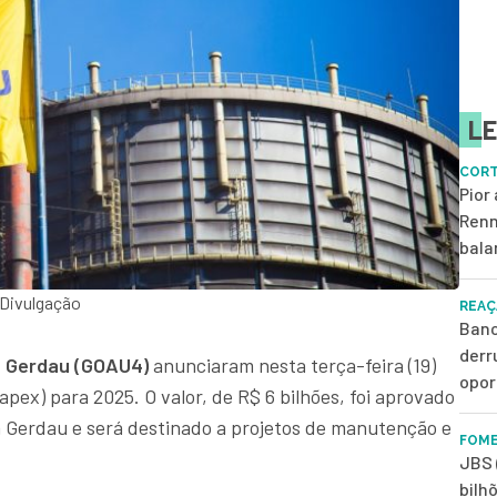
LE
CORT
Pior
Renn
bala
 Divulgação
REAÇ
Banc
derr
a Gerdau (GOAU4)
anunciaram nesta terça-feira (19)
opor
pex) para 2025. O valor, de R$ 6 bilhões, foi aprovado
 Gerdau e será destinado a projetos de manutenção e
FOME
JBS 
bilh