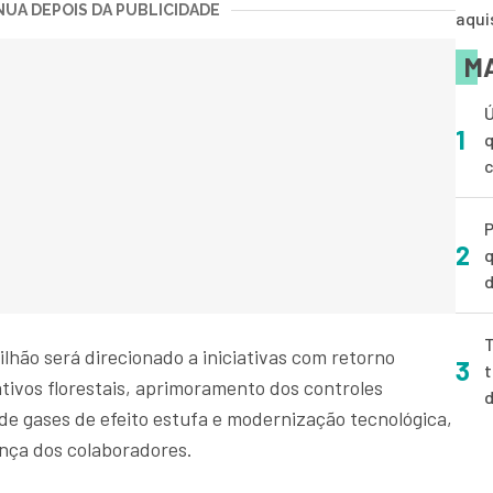
UA DEPOIS DA PUBLICIDADE
aqui
MA
Ú
1
q
P
2
q
d
T
bilhão será direcionado a iniciativas com retorno
3
t
tivos florestais, aprimoramento dos controles
de gases de efeito estufa e modernização tecnológica,
ança dos colaboradores.