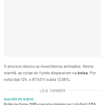
O anúncio deixou os investidores animados. Nesta
manhã, as cotas do fundo dispararam na
bolsa
. Por
volta das 12h, o BTAG11 subia 13,06%.
LEIA TAMBÉM
HAJA PÃO DE QUEIJO
Bolão na Quina 7085 e aposta simples na Lotofácil 3755