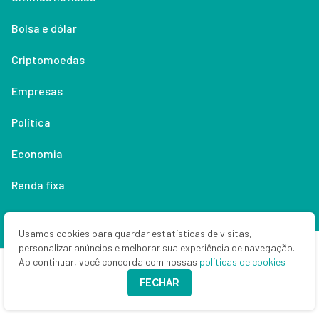
Bolsa e dólar
Criptomoedas
Empresas
Política
Economia
Renda fixa
Especialistas
Usamos cookies para guardar estatísticas de visitas,
Especiais SD
personalizar anúncios e melhorar sua experiência de navegação.
Ao continuar, você concorda com nossas
políticas de cookies
Guias de investimento
FECHAR
SD branded