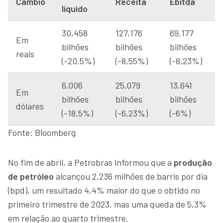
Câmbio
Receita
Ebitda
líquido
30,458
127,176
69,177
Em
bilhões
bilhões
bilhões
reais
(-20,5%)
(-8,55%)
(-8,23%)
6,006
25,079
13,641
Em
bilhões
bilhões
bilhões
dólares
(-18,5%)
(-6,23%)
(-6%)
Fonte: Bloomberg
No fim de abril, a Petrobras informou que a
produção
de petróleo
alcançou 2,236 milhões de barris por dia
(bpd), um resultado 4,4% maior do que o obtido no
primeiro trimestre de 2023, mas uma queda de 5,3%
em relação ao quarto trimestre.