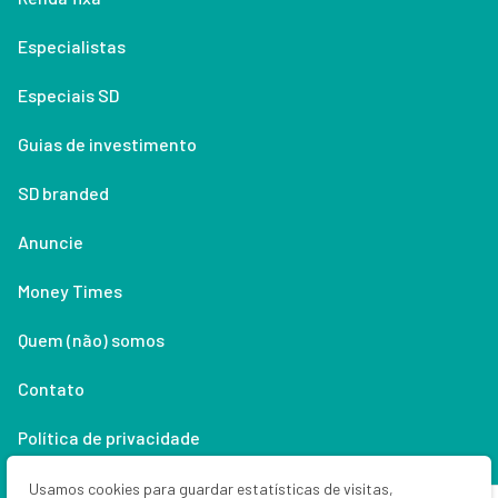
Especialistas
Especiais SD
Guias de investimento
SD branded
Anuncie
Money Times
Quem (não) somos
Contato
Política de privacidade
Lifestyle
Usamos cookies para guardar estatísticas de visitas,