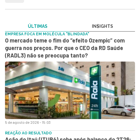
ÚLTIMAS
IN$IGHTS
EMPRESA FOCA EM MOLÉCULA "BLINDADA"
O mercado teme o fim do “efeito Ozempic” com
guerra nos preços. Por que o CEO da RD Saúde
(RADL3) não se preocupa tanto?
5 de agosto de 2026 - 15:03
REAÇÃO AO RESULTADO
Ação do Itaú (ITUB4) sobe após balanço do 2T26;