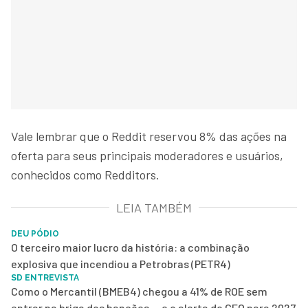
Vale lembrar que o Reddit reservou 8% das ações na
oferta para seus principais moderadores e usuários,
conhecidos como Redditors.
LEIA TAMBÉM
DEU PÓDIO
O terceiro maior lucro da história: a combinação
explosiva que incendiou a Petrobras (PETR4)
SD ENTREVISTA
Como o Mercantil (BMEB4) chegou a 41% de ROE sem
entrar na briga dos bancões — e o alerta do CFO para 2027