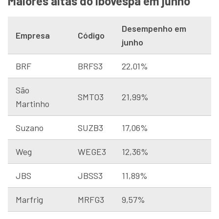
Maiores altas do Ibovespa em junho
Desempenho em
Empresa
Código
junho
BRF
BRFS3
22,01%
São
SMTO3
21,99%
Martinho
Suzano
SUZB3
17,06%
Weg
WEGE3
12,36%
JBS
JBSS3
11,89%
Marfrig
MRFG3
9,57%