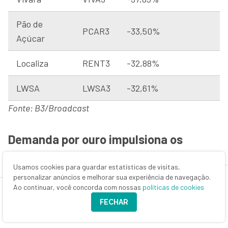
Pão de
PCAR3
-33,50%
Açúcar
Localiza
RENT3
-32,88%
LWSA
LWSA3
-32,61%
Fonte: B3/Broadcast
Demanda por ouro impulsiona os
preços do metal
Usamos cookies para guardar estatísticas de visitas,
personalizar anúncios e melhorar sua experiência de navegação.
No caso do ouro, apesar da manutenção dos juros
Ao continuar, você concorda com nossas
políticas de cookies
elevados nos EUA – algo que torna os seguros títulos
FECHAR
públicos americanos mais atrativos que o metal, que
não paga juros –, a perspectiva de cortes adiante