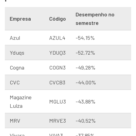
Desempenho no
Empresa
Código
semestre
Azul
AZUL4
-54,15%
Yduqs
YDUQ3
-52,72%
Cogna
COGN3
-49,28%
CVC
CVCB3
-44,00%
Magazine
MGLU3
-43,88%
Luiza
MRV
MRVE3
-40,52%
Vivara
VIVA3
-37,85%