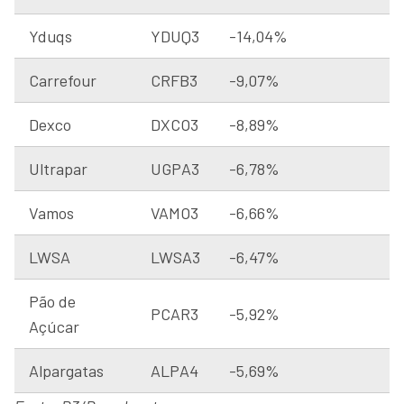
Yduqs
YDUQ3
-14,04%
Carrefour
CRFB3
-9,07%
Dexco
DXCO3
-8,89%
Ultrapar
UGPA3
-6,78%
Vamos
VAMO3
-6,66%
LWSA
LWSA3
-6,47%
Pão de
PCAR3
-5,92%
Açúcar
Alpargatas
ALPA4
-5,69%