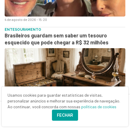
4 de agosto de 2026 - 15:20
ENTESOURAMENTO
Brasileiros guardam sem saber um tesouro
esquecido que pode chegar a R$ 32 milhões
Usamos cookies para guardar estatísticas de visitas,
personalizar anúncios e melhorar sua experiência de navegação.
4 de agosto de 2026 - 14:06
Ao continuar, você concorda com nossas
políticas de cookies
A CIDADE PERFEITA
FECHAR
Eclipse total do sol: moradores do lugar perfeito
para assistir ao fenômeno serão contemplados