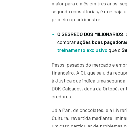
maior para o mês em três anos, se
segundo consultorias, é que haja 
primeiro quadrimestre.
O SEGREDO DOS MILIONÁRIOS
:
comprar
ações boas pagadoras
treinamento exclusivo
que o
Se
Pesos-pesados do mercado e empr
financeiro. A Oi, que saiu da recu
à Justiça que indica uma segunda 
DOK Calçados, dona da Ortopé, ent
credores.
Já a Pan, de chocolates, e a Livrar
Cultura, revertida mediante limin
um caso particular de problemas 