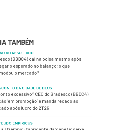
IA TAMBÉM
ÃO AO RESULTADO
esco (BBDC4) cai na bolsa mesmo após
egar o esperado no balanço; o que
modou o mercado?
SCONTO DA CIDADE DE DEUS
onto excessivo? CEO do Bradesco (BBDC4)
ção ‘em promoção’ e manda recado ao
ado após lucro do 2T26
EÚDO EMPIRICUS
u, Ozempic: fabricante da ‘caneta’ deixa