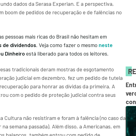
gundo dados da Serasa Experian. E a perspectiva,
um boom de pedidos de recuperação e de falências no
 as pessoas mais ricas do Brasil não hesitam em
 de dividendos
. Veja como fazer o mesmo
neste
u Dinheiro
está liberado para todos os leitores.
esas tradicionais deram mostras de esgotamento
RE
peração judicial em dezembro, fez um pedido de tutela
Ent
recuperação para honrar as dívidas da primeira. A
ver
rou com o pedido de proteção judicial contra seus
con
ia Cultura não resistiram e foram à falência (no caso da
ar na semana passada). Além disso, a Americanas, em
nos balanços, também entrou com pedido de