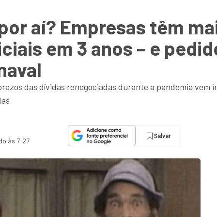
por aí? Empresas têm ma
ciais em 3 anos – e pedi
naval
prazos das dívidas renegociadas durante a pandemia vem 
das
Salvar
do às 7:27