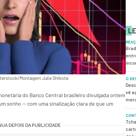
LE
REAÇ
Brad
entr
inco
utterstock/Montagem Julia Shikota
O DE
Desc
vê a
 monetária do Banco Central brasileiro divulgada ontem
merc
de um sonho — com uma sinalização clara de que um
CONT
Tcha
UA DEPOIS DA PUBLICIDADE
cart