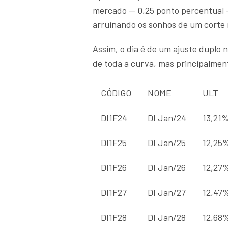
mercado — 0,25 ponto percentual 
arruinando os sonhos de um corte 
Assim, o dia é de um ajuste duplo n
de toda a curva, mas principalme
CÓDIGO
NOME
ULT
DI1F24
DI Jan/24
13,21
DI1F25
DI Jan/25
12,25
DI1F26
DI Jan/26
12,27
DI1F27
DI Jan/27
12,47
DI1F28
DI Jan/28
12,68