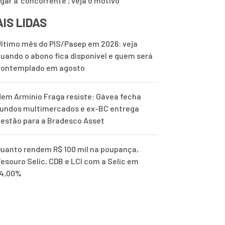
ugar a ‘concorrente’; veja o motivo
IS LIDAS
ltimo mês do PIS/Pasep em 2026: veja
uando o abono fica disponível e quem será
contemplado em agosto
em Armínio Fraga resiste: Gávea fecha
undos multimercados e ex-BC entrega
estão para a Bradesco Asset
uanto rendem R$ 100 mil na poupança,
esouro Selic, CDB e LCI com a Selic em
14,00%