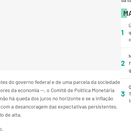
dá l
MA
Ú
1
q
N
2
f
g
tes do governo federal e de uma parcela da sociedade
Q
etores da economia —, o Comitê de Política Monetária
3
T
ão há queda dos juros no horizonte e se a inflação
 com a desancoragem das expectativas persistentes,
lo de alta.
o.