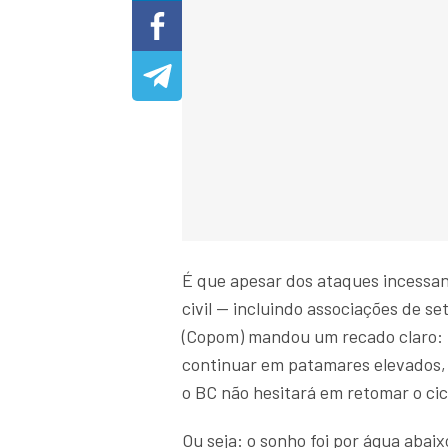
É que apesar dos ataques incessan
civil — incluindo associações de s
(Copom) mandou um recado claro: n
continuar em patamares elevados,
o BC não hesitará em retomar o cic
Ou seja: o sonho foi por água abaix