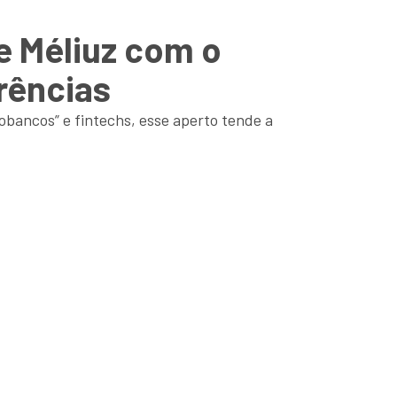
e Méliuz com o
erências
obancos” e fintechs, esse aperto tende a