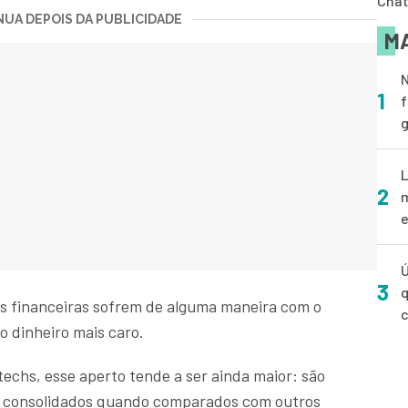
Cha
UA DEPOIS DA PUBLICIDADE
MA
N
1
f
g
L
2
m
e
Ú
3
q
ões financeiras sofrem de alguma maneira com o
o dinheiro mais caro.
techs, esse aperto tende a ser ainda maior: são
o consolidados quando comparados com outros