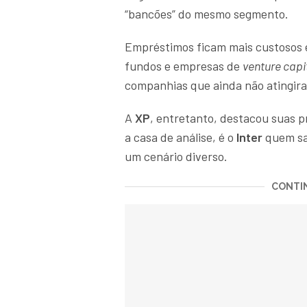
“bancões” do mesmo segmento.
Empréstimos ficam mais custosos e
fundos e empresas de
venture capi
companhias que ainda não atingi
A
XP
, entretanto, destacou suas p
a casa de análise, é o
Inter
quem sa
um cenário diverso.
CONTIN