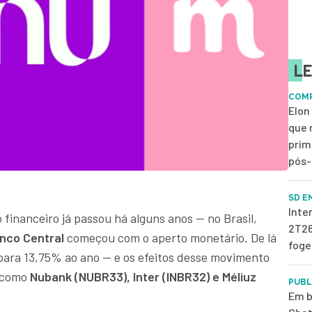
LE
COMP
Elon
que 
prim
pós-
SD E
Inte
 financeiro já passou há alguns anos — no Brasil,
2T26
nco Central
começou com o aperto monetário. De lá
foge
para 13,75% ao ano — e os efeitos desse movimento
 como
Nubank (NUBR33), Inter (INBR32) e Méliuz
PUBL
Em b