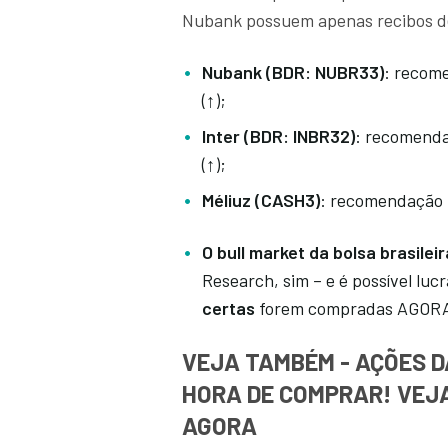
Nubank possuem apenas recibos de
Nubank (BDR: NUBR33)
: recom
(↑);
Inter (BDR: INBR32)
: recomenda
(↑);
Méliuz (CASH3)
: recomendação n
O bull market da bolsa brasilei
Research, sim – e é possível luc
certas
forem compradas AGOR
VEJA TAMBÉM - AÇÕES DA
HORA DE COMPRAR! VEJ
AGORA