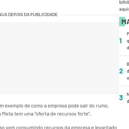
bilh
aqui
UA DEPOIS DA PUBLICIDADE
MA
P
1
q
d
B
2
d
o
N
3
d
um exemplo de como a empresa pode sair do rumo,
a Meta tem uma “oferta de recursos forte”.
so vem consumindo recursos da empresa e levantado