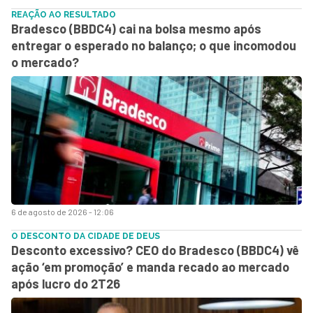
REAÇÃO AO RESULTADO
Bradesco (BBDC4) cai na bolsa mesmo após
entregar o esperado no balanço; o que incomodou
o mercado?
6 de agosto de 2026 - 12:06
O DESCONTO DA CIDADE DE DEUS
Desconto excessivo? CEO do Bradesco (BBDC4) vê
ação ‘em promoção’ e manda recado ao mercado
após lucro do 2T26