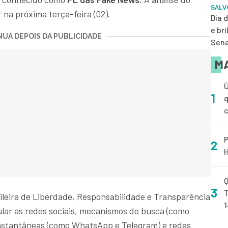
SALV
 na próxima terça-feira (02).
Dia 
e br
UA DEPOIS DA PUBLICIDADE
Sena
MA
Ú
1
q
P
2
H
Q
3
T
sileira de Liberdade, Responsabilidade e Transparência
ular as redes sociais, mecanismos de busca (como
instantâneas (como WhatsApp e Telegram) e redes