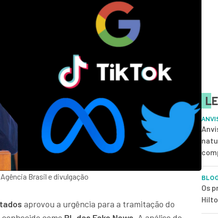
LE
ANVI
Anvi
natu
com
gência Brasil e divulgação
BLOG
Os p
Hilt
tados
aprovou a urgência para a tramitação do
ou conhecido como
PL das Fake News
. A análise do