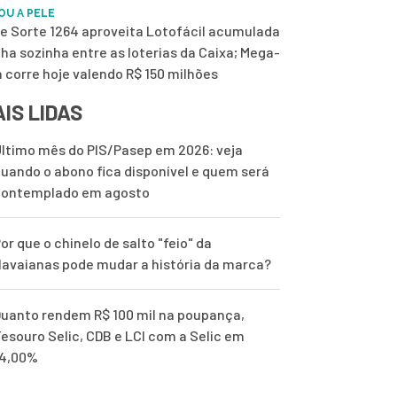
OU A PELE
de Sorte 1264 aproveita Lotofácil acumulada
ilha sozinha entre as loterias da Caixa; Mega-
 corre hoje valendo R$ 150 milhões
IS LIDAS
ltimo mês do PIS/Pasep em 2026: veja
uando o abono fica disponível e quem será
contemplado em agosto
or que o chinelo de salto "feio" da
avaianas pode mudar a história da marca?
uanto rendem R$ 100 mil na poupança,
esouro Selic, CDB e LCI com a Selic em
14,00%