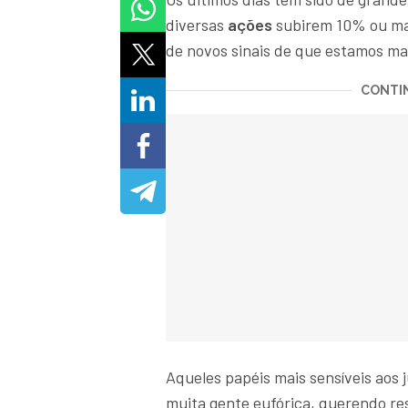
diversas
ações
subirem 10% ou m
de novos sinais de que estamos mais
CONTIN
Aqueles papéis mais sensíveis aos 
muita gente eufórica, querendo re