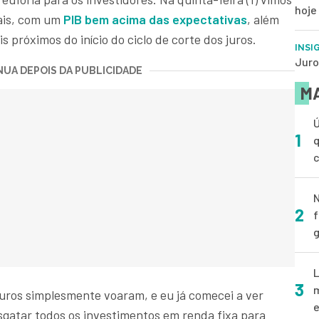
hoje
ais, com um
PIB bem acima das expectativas
, além
 próximos do início do ciclo de corte dos juros.
INSI
Juro
UA DEPOIS DA PUBLICIDADE
MA
Ú
1
q
N
2
f
g
L
3
m
juros simplesmente voaram, e eu já comecei a ver
e
sgatar todos os investimentos em renda fixa para