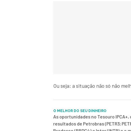
Ou seja: a situação não só não me
O MELHOR DO SEU DINHEIRO
As oportunidades no Tesouro IPCA+, 
resultados de Petrobras (PETR3; PET
Bradesco (BBDC4) e Inter (INTR) e o 