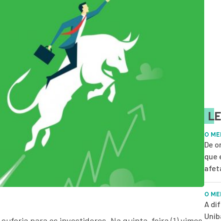
LE
O ME
De o
que 
afet
O ME
A di
Unib
euforia para os investidores. Na quinta-feira (1) vimos