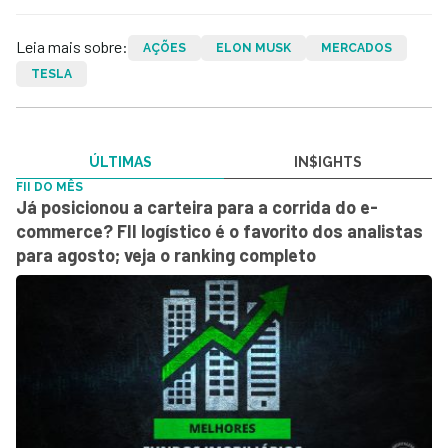
Leia mais sobre:
AÇÕES
ELON MUSK
MERCADOS
TESLA
ÚLTIMAS
IN$IGHTS
FII DO MÊS
Já posicionou a carteira para a corrida do e-
commerce? FII logístico é o favorito dos analistas
para agosto; veja o ranking completo