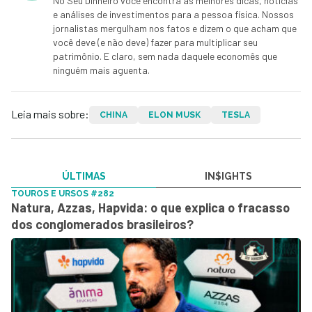
No Seu Dinheiro você encontra as melhores dicas, notícias
e análises de investimentos para a pessoa física. Nossos
jornalistas mergulham nos fatos e dizem o que acham que
você deve (e não deve) fazer para multiplicar seu
patrimônio. E claro, sem nada daquele economês que
ninguém mais aguenta.
Leia mais sobre:
CHINA
ELON MUSK
TESLA
ÚLTIMAS
IN$IGHTS
TOUROS E URSOS #282
Natura, Azzas, Hapvida: o que explica o fracasso
dos conglomerados brasileiros?