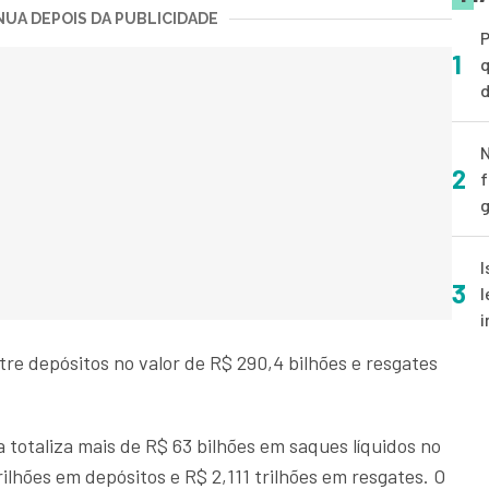
UA DEPOIS DA PUBLICIDADE
P
1
q
d
N
2
f
g
I
3
l
i
tre depósitos no valor de R$ 290,4 bilhões e resgates
totaliza mais de R$ 63 bilhões em saques líquidos no
lhões em depósitos e R$ 2,111 trilhões em resgates. O