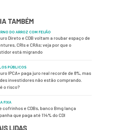
IA TAMBÉM
RNO DO ARROZ COM FEIJÃO
uro Direto e CDB voltam a roubar espaço de
ntures, CRIs e CRAs; veja por que o
stidor está migrando
LOS PÚBLICOS
uro IPCA+ paga juro real recorde de 8%, mas
des investidores não estão comprando.
é o risco?
A FIXA
e cofrinhos e CDBs, banco Bmg lança
anha que paga até 114% do CDI
IS LIDAS