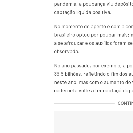
pandemia, a poupança viu depósito
captação líquida positiva.
No momento do aperto e com a conc
brasileiro optou por poupar mais;
a se afrouxar e os auxílios foram 
observada.
No ano passado, por exemplo, a pou
35,5 bilhões, refletindo o fim dos
neste ano, mas com o aumento do va
caderneta volte a ter captação líq
CONTIN