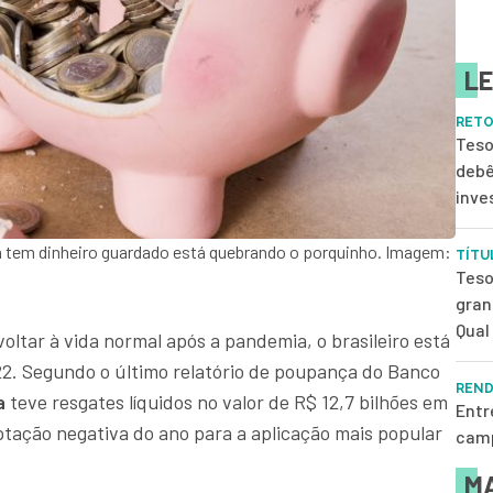
LE
RETO
Teso
debê
inve
em tem dinheiro guardado está quebrando o porquinho. Imagem:
TÍTU
Teso
gran
Qual 
voltar à vida normal após a pandemia, o brasileiro está
2. Segundo o último relatório de poupança do Banco
REND
a
teve resgates líquidos no valor de R$ 12,7 bilhões em
Entr
ptação negativa do ano para a aplicação mais popular
camp
MA