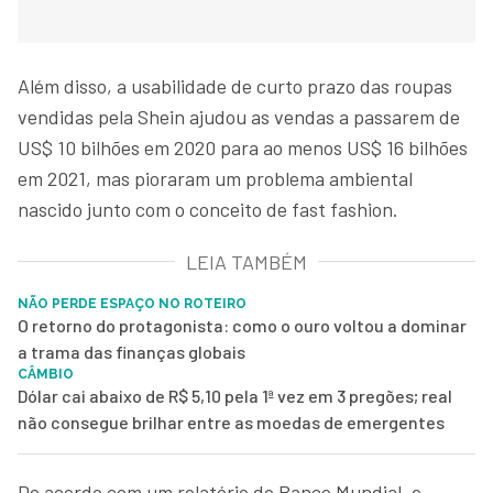
Além disso, a usabilidade de curto prazo das roupas
vendidas pela Shein ajudou as vendas a passarem de
US$ 10 bilhões em 2020 para ao menos US$ 16 bilhões
em 2021, mas pioraram um problema ambiental
nascido junto com o conceito de fast fashion.
LEIA TAMBÉM
NÃO PERDE ESPAÇO NO ROTEIRO
O retorno do protagonista: como o ouro voltou a dominar
a trama das finanças globais
CÂMBIO
Dólar cai abaixo de R$ 5,10 pela 1ª vez em 3 pregões; real
não consegue brilhar entre as moedas de emergentes
De acordo com um relatório do Banco Mundial, o