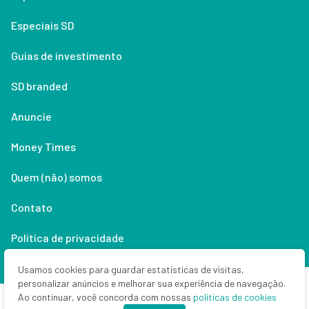
Especiais SD
Guias de investimento
SD branded
Anuncie
Money Times
Quem (não) somos
Contato
Política de privacidade
Lifestyle
Usamos cookies para guardar estatísticas de visitas,
personalizar anúncios e melhorar sua experiência de navegação.
Ao continuar, você concorda com nossas
políticas de cookies